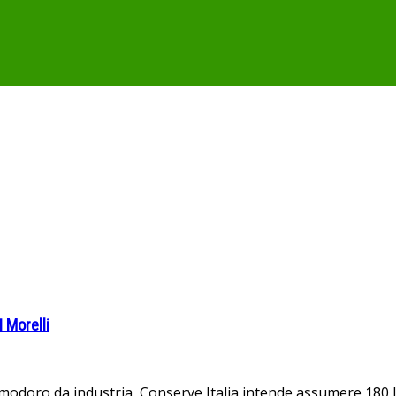
 Morelli
doro da industria, Conserve Italia intende assumere 180 lavo