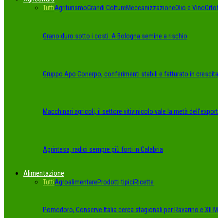
Tutti
Agriturismo
Grandi Colture
Meccanizzazione
Olio e Vino
Orto
Grano duro sotto i costi. A Bologna semine a rischio
Gruppo Apo Conerpo, conferimenti stabili e fatturato in crescit
Macchinari agricoli, il settore vitivinicolo vale la metà dell’export
Agrintesa, radici sempre più forti in Calabria
Alimentazione
Tutti
Agroalimentare
Prodotti tipici
Ricette
Pomodoro, Conserve Italia cerca stagionali per Ravarino e XII Mo