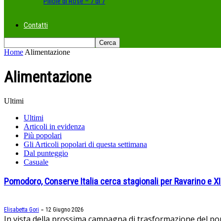
Pillole di Rose – 7 di 7
Contatti
Home
Alimentazione
Alimentazione
Ultimi
Ultimi
Articoli in evidenza
Più popolari
Gli Articoli popolari di questa settimana
Dal punteggio
Casuale
Pomodoro, Conserve Italia cerca stagionali per Ravarino e XII
-
Elisabetta Gori
12 Giugno 2026
In vista della prossima campagna di trasformazione del pomo