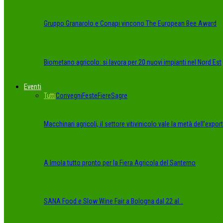
Gruppo Granarolo e Conapi vincono The European Bee Award
Biometano agricolo: si lavora per 20 nuovi impianti nel Nord Est
Eventi
Tutti
Convegni
Feste
Fiere
Sagre
Macchinari agricoli, il settore vitivinicolo vale la metà dell’export
A Imola tutto pronto per la Fiera Agricola del Santerno
SANA Food e Slow Wine Fair a Bologna dal 22 al…