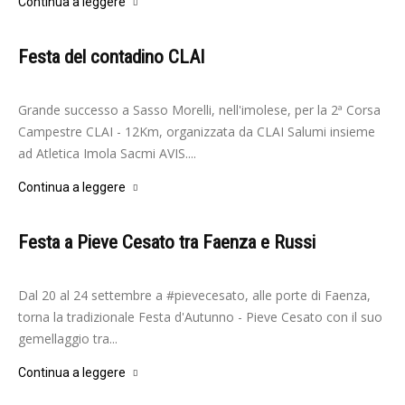
Continua a leggere
Festa del contadino CLAI
-
Redazione
27 Settembre 2019
Grande successo a Sasso Morelli, nell'imolese, per la 2ª Corsa
Campestre CLAI - 12Km, organizzata da CLAI Salumi insieme
ad Atletica Imola Sacmi AVIS....
Continua a leggere
Festa a Pieve Cesato tra Faenza e Russi
-
Redazione
19 Settembre 2018
Dal 20 al 24 settembre a #pievecesato, alle porte di Faenza,
torna la tradizionale Festa d'Autunno - Pieve Cesato con il suo
gemellaggio tra...
Continua a leggere