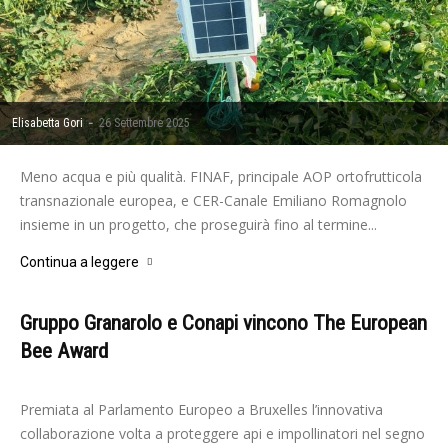
-
Elisabetta Gori
26 Settembre 2025
Meno acqua e più qualità. FINAF, principale AOP ortofrutticola
transnazionale europea, e CER-Canale Emiliano Romagnolo
insieme in un progetto, che proseguirà fino al termine...
Continua a leggere
Gruppo Granarolo e Conapi vincono The European
Bee Award
-
Elisabetta Gori
11 Dicembre 2024
Premiata al Parlamento Europeo a Bruxelles l’innovativa
collaborazione volta a proteggere api e impollinatori nel segno