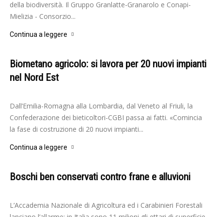
della biodiversità. Il Gruppo Granlatte-Granarolo e Conapi-
Mielizia - Consorzio...
Continua a leggere
Biometano agricolo: si lavora per 20 nuovi impianti
nel Nord Est
-
Elisabetta Gori
30 Maggio 2024
Dall’Emilia-Romagna alla Lombardia, dal Veneto al Friuli, la
Confederazione dei bieticoltori-CGBI passa ai fatti. «Comincia
la fase di costruzione di 20 nuovi impianti...
Continua a leggere
Boschi ben conservati contro frane e alluvioni
-
Redazione
15 Dicembre 2023
L’Accademia Nazionale di Agricoltura ed i Carabinieri Forestali
lanciano l’allarme: in Italia sono 11 milioni gli ettari di superficie