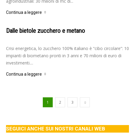
agroindustriali: 30 milioni di mc di...
Continua a leggere
Dalle bietole zucchero e metano
-
Redazione
22 Agosto 2022
Crisi energetica, lo zucchero 100% italiano è “cibo circolare”: 10
impianti di biometano pronti in 3 anni e 70 milioni di euro di
investimenti....
Continua a leggere
1
2
3
SEGUICI ANCHE SUI NOSTRI CANALI WEB