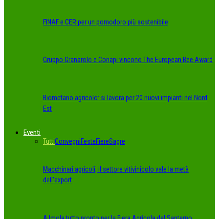
FINAF e CER per un pomodoro più sostenibile
Gruppo Granarolo e Conapi vincono The European Bee Award
Biometano agricolo: si lavora per 20 nuovi impianti nel Nord
Est
Eventi
Tutti
Convegni
Feste
Fiere
Sagre
Macchinari agricoli, il settore vitivinicolo vale la metà
dell’export
A Imola tutto pronto per la Fiera Agricola del Santerno