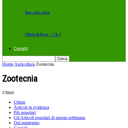
Non solo spine
Pillole di Rose – 7 di 7
Contatti
Home
Agricoltura
Zootecnia
Zootecnia
Ultimi
Ultimi
Articoli in evidenza
Più popolari
Gli Articoli popolari di questa settimana
Dal punteggio
Casuale