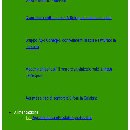
Vino
Ortofrutta
Zootecnia
Grano duro sotto i costi. A Bologna semine a rischio
Gruppo Apo Conerpo, conferimenti stabili e fatturato in
crescita
Macchinari agricoli, il settore vitivinicolo vale la metà
dell’export
Agrintesa, radici sempre più forti in Calabria
Alimentazione
Tutti
Agroalimentare
Prodotti tipici
Ricette