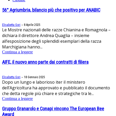
56° Agriumbria, bilancio più che positivo per ANABIC
-
Elisabetta Gori
8 Aprile 2025
Le Mostre nazionali delle razze Chianina e Romagnola –
dichiara il direttore Andrea Quaglia – insieme
all’esposizione degli splendidi esemplari della razza
Marchigiana hanno...
Continua a leggere
AIFE, il nuovo anno parte dai contratti di filiera
-
Elisabetta Gori
18 Gennaio 2025
Dopo un lungo e laborioso iter il ministero
dell’Agricoltura ha approvato e pubblicato il documento
che detta regole più chiare e strategiche tra le...
Continua a leggere
Gruppo Granarolo e Conapi vincono The European Bee
Award