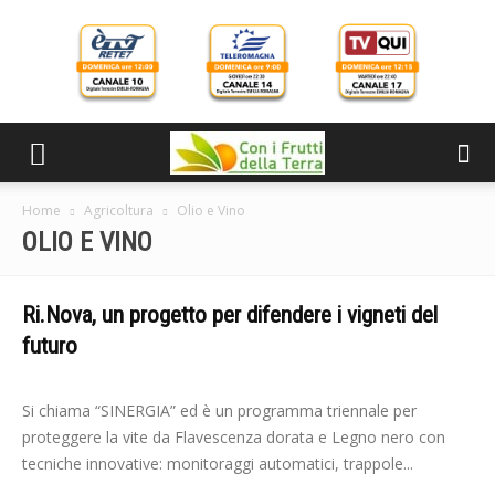
Home
Agricoltura
Olio e Vino
OLIO E VINO
Ri.Nova, un progetto per difendere i vigneti del
futuro
-
Elisabetta Gori
3 Ottobre 2025
Si chiama “SINERGIA” ed è un programma triennale per
proteggere la vite da Flavescenza dorata e Legno nero con
tecniche innovative: monitoraggi automatici, trappole...