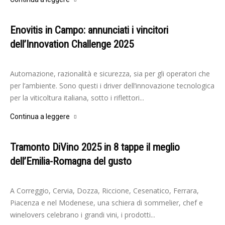
Enovitis in Campo: annunciati i vincitori
dell’Innovation Challenge 2025
-
Elisabetta Gori
10 Giugno 2025
Automazione, razionalità e sicurezza, sia per gli operatori che
per l’ambiente. Sono questi i driver dell’innovazione tecnologica
per la viticoltura italiana, sotto i riflettori...
Continua a leggere
Tramonto DiVino 2025 in 8 tappe il meglio
dell’Emilia-Romagna del gusto
-
Elisabetta Gori
8 Aprile 2025
A Correggio, Cervia, Dozza, Riccione, Cesenatico, Ferrara,
Piacenza e nel Modenese, una schiera di sommelier, chef e
winelovers celebrano i grandi vini, i prodotti...