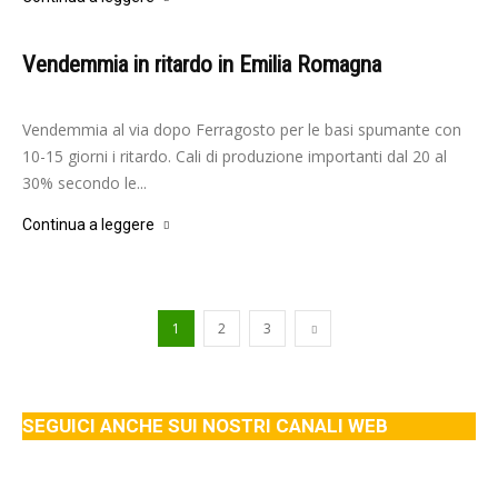
Vendemmia in ritardo in Emilia Romagna
-
Redazione
4 Agosto 2023
Vendemmia al via dopo Ferragosto per le basi spumante con
10-15 giorni i ritardo. Cali di produzione importanti dal 20 al
30% secondo le...
Continua a leggere
1
2
3
SEGUICI ANCHE SUI NOSTRI CANALI WEB