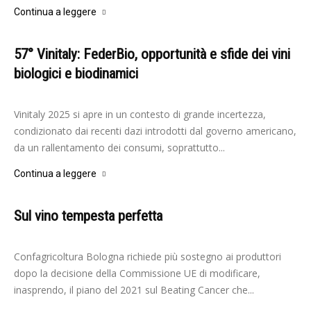
Continua a leggere
57° Vinitaly: FederBio, opportunità e sfide dei vini
biologici e biodinamici
-
Elisabetta Gori
4 Aprile 2025
Vinitaly 2025 si apre in un contesto di grande incertezza,
condizionato dai recenti dazi introdotti dal governo americano,
da un rallentamento dei consumi, soprattutto...
Continua a leggere
Sul vino tempesta perfetta
-
Elisabetta Gori
15 Febbraio 2025
Confagricoltura Bologna richiede più sostegno ai produttori
dopo la decisione della Commissione UE di modificare,
inasprendo, il piano del 2021 sul Beating Cancer che...