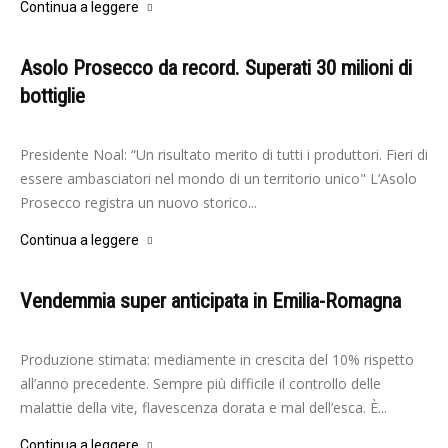
Continua a leggere
Asolo Prosecco da record. Superati 30 milioni di
bottiglie
-
Elisabetta Gori
21 Dicembre 2024
Presidente Noal: “Un risultato merito di tutti i produttori. Fieri di
essere ambasciatori nel mondo di un territorio unico" L’Asolo
Prosecco registra un nuovo storico...
Continua a leggere
Vendemmia super anticipata in Emilia-Romagna
-
Elisabetta Gori
5 Agosto 2024
Produzione stimata: mediamente in crescita del 10% rispetto
all’anno precedente. Sempre più difficile il controllo delle
malattie della vite, flavescenza dorata e mal dell’esca. È...
Continua a leggere