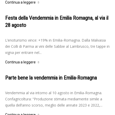
Continua a leggere
Festa della Vendemmia in Emilia Romagna, al via il
28 agosto
-
Elisabetta Gori
12 Agosto 2025
L’enoturismo vince: +19% in Emilia-Romagna. Dalla Malvasia
dei Colli di Parma ai vini delle Sabbie al Lambrusco, tre tappe in
vigna per entrare nel...
Continua a leggere
Parte bene la vendemmia in Emilia-Romagna
-
Elisabetta Gori
10 Agosto 2025
Vendemmia al via intorno al 10 agosto in Emilia-Romagna.
Confagricoltura: “Produzione stimata mediamente simile a
quella dell’anno scorso, meglio delle annate 2023 e 2022,...
Continua a leggere