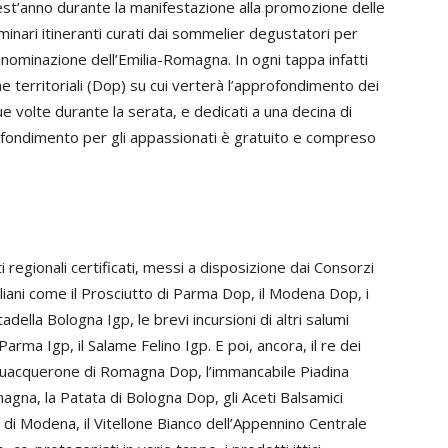
est’anno durante la manifestazione alla promozione delle
minari itineranti curati dai sommelier degustatori per
nominazione dell’Emilia-Romagna. In ogni tappa infatti
e territoriali (Dop) su cui verterà l’approfondimento dei
ue volte durante la serata, e dedicati a una decina di
ofondimento per gli appassionati è gratuito e compreso
i regionali certificati, messi a disposizione dai Consorzi
iliani come il Prosciutto di Parma Dop, il Modena Dop, i
ella Bologna Igp, le brevi incursioni di altri salumi
rma Igp, il Salame Felino Igp. E poi, ancora, il re dei
quacquerone di Romagna Dop, l’immancabile Piadina
gna, la Patata di Bologna Dop, gli Aceti Balsamici
 di Modena, il Vitellone Bianco dell’Appennino Centrale