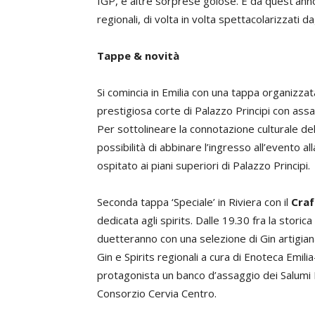
IGP, e altre sorprese golose. E da quest’anno, 
regionali, di volta in volta spettacolarizzati da
Tappe & novità
Si comincia in Emilia con una tappa organizza
prestigiosa corte di Palazzo Principi con assag
Per sottolineare la connotazione culturale del
possibilità di abbinare l’ingresso all’evento all
ospitato ai piani superiori di Palazzo Principi.
Seconda tappa ‘Speciale’ in Riviera con il
Craf
dedicata agli spirits. Dalle 19.30 fra la storica
duetteranno con una selezione di Gin artigianal
Gin e Spirits regionali a cura di Enoteca Emi
protagonista un banco d’assaggio dei Salumi P
Consorzio Cervia Centro.