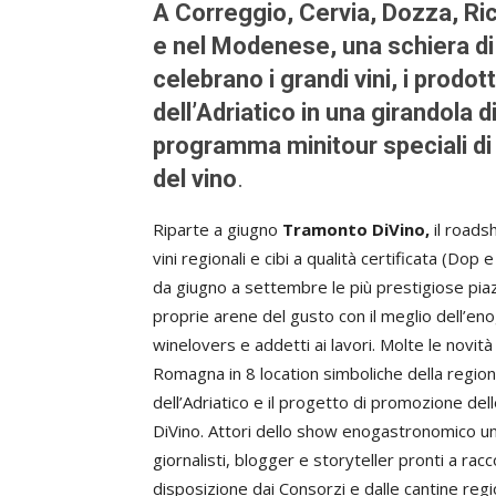
A Correggio, Cervia, Dozza, Ri
e nel Modenese, una schiera di
celebrano i grandi vini, i prodot
dell’Adriatico in una girandola 
programma minitour speciali di
del vino
.
Riparte a giugno
Tramonto DiVino,
il roads
vini regionali e cibi a qualità certificata (D
da giugno a settembre le più prestigiose piazze
proprie arene del gusto con il meglio dell’eno
winelovers e addetti ai lavori. Molte le novità 
Romagna in 8 location simboliche della regione,
dell’Adriatico e il progetto di promozione del
DiVino. Attori dello show enogastronomico un 
giornalisti, blogger e storyteller pronti a ra
disposizione dai Consorzi e dalle cantine regi