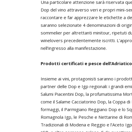
Una particolare attenzione sarà riservata qu
Dop del vino attraverso veri e propri mini-se
raccontare e far apprezzare le etichette a de
saranno selezionate 4 denominazioni di origin
sommelier per altrettanti minitour, ripetuti d
winelovers precedentemente iscritti. L’appr
nell’ingresso alla manifestazione.
Prodotti certificati e pesce dell’Adriatico
Insieme ai vini, protagonisti saranno i prodott
partner delle Dop e Igp regionali: i grandi em
Salumi Piacentini Dop, la profumatissima Mortad
come il Salame Cacciatorino Dop, la Coppa di Pa
formaggi, il Parmigiano Reggiano Dop e lo S
Romagnola Igp, le Pesche e Nettarine di Roma
Tradizionali di Modena e Reggio e l’Aceto Igp