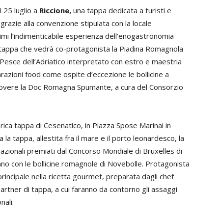
ì 25 luglio a
Riccione,
una tappa dedicata a turisti e
 grazie alla convenzione stipulata con la locale
imi l’indimenticabile esperienza dell’enogastronomia
 tappa che vedrà co-protagonista la Piadina Romagnola
 Pesce dell’Adriatico interpretato con estro e maestria
azioni food come ospite d’eccezione le bollicine a
uovere la Doc Romagna Spumante, a cura del Consorzio
orica tappa di Cesenatico, in Piazza Spose Marinai in
 tappa, allestita fra il mare e il porto leonardesco, la
azionali premiati dal Concorso Mondiale di Bruxelles di
no con le bollicine romagnole di Novebolle. Protagonista
rincipale nella ricetta gourmet, preparata dagli chef
 partner di tappa, a cui faranno da contorno gli assaggi
nali.