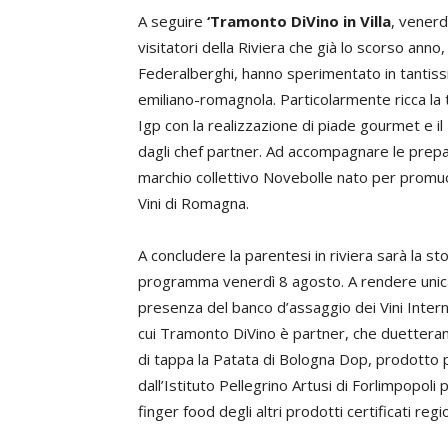
A seguire
‘Tramonto DiVino in Villa
, venerd
visitatori della Riviera che già lo scorso anno,
Federalberghi, hanno sperimentato in tantiss
emiliano-romagnola. Particolarmente ricca la
Igp con la realizzazione di piade gourmet e il
dagli chef partner. Ad accompagnare le prepar
marchio collettivo Novebolle nato per prom
Vini di Romagna.
A concludere la parentesi in riviera sarà la st
programma venerdì 8 agosto. A rendere unica la
presenza del banco d’assaggio dei Vini Intern
cui Tramonto DiVino è partner, che duetteran
di tappa la Patata di Bologna Dop, prodotto p
dall’Istituto Pellegrino Artusi di Forlimpopoli
finger food degli altri prodotti certificati regio