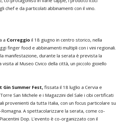
co-protagonisti in varie tappe, i prodotti ittici
gli chef e da particolati abbinamenti con il vino.
ta a
Correggio
il 18 giugno in centro storico, nella
gi finger food e abbinamenti multipli con i vini regionali.
la manifestazione, durante la serata è prevista la
a visita al Museo Civico della città, un piccolo gioiello
t Gin Summer Fest,
fissata il 18 luglio a Cervia e
 Torre San Michele e i Magazzini del Sale i cibi certificati
i provenienti da tutta Italia, con un focus particolare su
lia-Romagna. A spettacolarizzare la serata, come co-
iacentini Dop. L’evento è co-organizzato con il