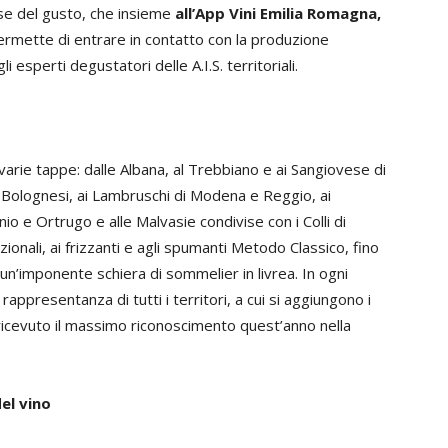
sse del gusto, che insieme
all’App Vini Emilia Romagna,
permette di entrare in contatto con la produzione
 esperti degustatori delle A.I.S. territoriali.
 varie tappe: dalle Albana, al Trebbiano e ai Sangiovese di
 Bolognesi, ai Lambruschi di Modena e Reggio, ai
rnio e Ortrugo e alle Malvasie condivise con i Colli di
zionali, ai frizzanti e agli spumanti Metodo Classico, fino
 da un’imponente schiera di sommelier in livrea. In ogni
appresentanza di tutti i territori, a cui si aggiungono i
ricevuto il massimo riconoscimento quest’anno nella
del vino