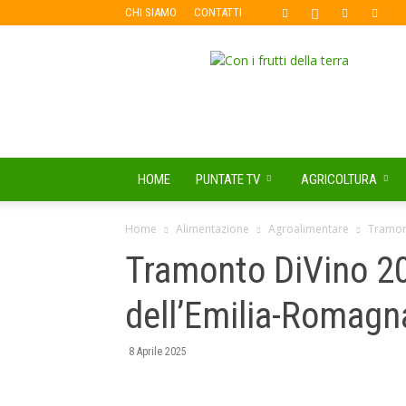
CHI SIAMO
CONTATTI
Con
i
Frutti
della
Terra
HOME
PUNTATE TV
AGRICOLTURA
Home
Alimentazione
Agroalimentare
Tramont
Tramonto DiVino 202
dell’Emilia-Romagn
8 Aprile 2025