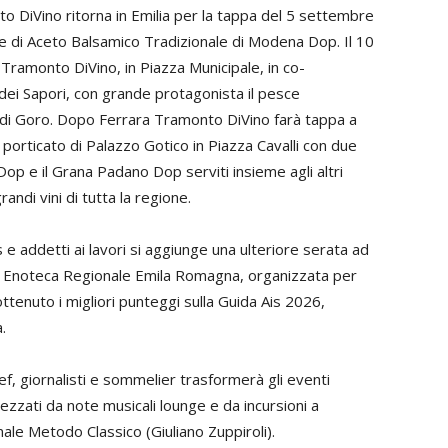
o DiVino ritorna in Emilia per la tappa del 5 settembre
 e di Aceto Balsamico Tradizionale di Modena Dop. Il 10
Tramonto DiVino, in Piazza Municipale, in co-
 dei Sapori, con grande protagonista il pesce
i di Goro. Dopo Ferrara Tramonto DiVino farà tappa a
porticato di Palazzo Gotico in Piazza Cavalli con due
i Dop e il Grana Padano Dop serviti insieme agli altri
andi vini di tutta la regione.
 e addetti ai lavori si aggiunge una ulteriore serata ad
i Enoteca Regionale Emila Romagna, organizzata per
ttenuto i migliori punteggi sulla Guida Ais 2026,
.
hef, giornalisti e sommelier trasformerà gli eventi
ezzati da note musicali lounge e da incursioni a
ale Metodo Classico (Giuliano Zuppiroli).