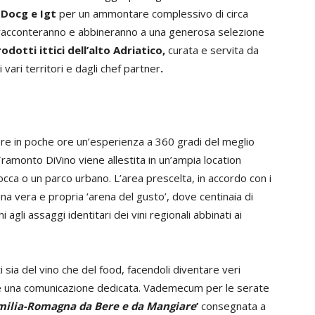
, Docg e Igt
per un ammontare complessivo di circa
S. racconteranno e abbineranno a una generosa selezione
odotti ittici dell’alto Adriatico,
curata e servita da
i vari territori e dagli chef partner
.
re in poche ore un’esperienza a 360 gradi del meglio
i Tramonto DiVino viene allestita in un’ampia location
rocca o un parco urbano. L’area prescelta, in accordo con i
a vera e propria ‘arena del gusto’, dove centinaia di
agli assaggi identitari dei vini regionali abbinati ai
sia del vino che del food, facendoli diventare veri
e e una comunicazione dedicata. Vademecum per le serate
milia-Romagna da Bere e da Mangiare
’
consegnata a