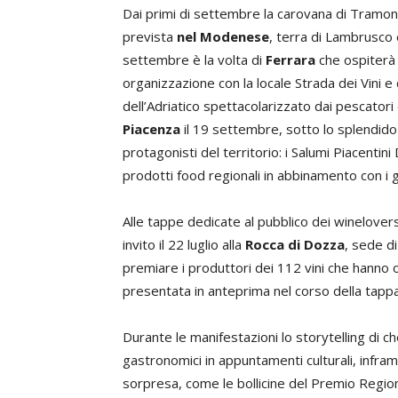
Dai primi di settembre la carovana di Tramont
prevista
nel Modenese
, terra di Lambrusco
settembre è la volta di
Ferrara
che ospiterà 
organizzazione con la locale Strada dei Vini e
dell’Adriatico spettacolarizzato dai pescator
Piacenza
il 19 settembre, sotto lo splendido 
protagonisti del territorio: i Salumi Piacentin
prodotti food regionali in abbinamento con i gr
Alle tappe dedicate al pubblico dei winelovers
invito il 22 luglio alla
Rocca di Dozza
, sede d
premiare i produttori dei 112 vini che hanno o
presentata in anteprima nel corso della tappa
Durante le manifestazioni lo storytelling di c
gastronomici in appuntamenti culturali, infram
sorpresa, come le bollicine del Premio Region