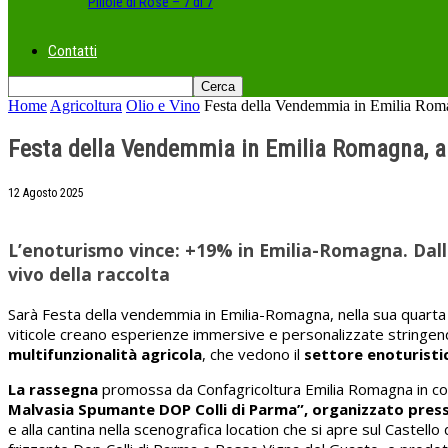
Pillole di Rose – 7 di 7
Contatti
Home
Agricoltura
Olio e Vino
Festa della Vendemmia in Emilia Romag
Festa della Vendemmia in Emilia Romagna, al 
12 Agosto 2025
L’enoturismo vince: +19% in Emilia-Romagna. Dalla 
vivo della raccolta
Sarà Festa della vendemmia in Emilia-Romagna, nella sua quarta e
viticole creano esperienze immersive e personalizzate stringendo
multifunzionalità agricola
, che vedono il
settore enoturistic
La rassegna
promossa da Confagricoltura Emilia Romagna in coll
Malvasia Spumante DOP Colli di Parma”, organizzato presso
e alla cantina nella scenografica location che si apre sul Caste