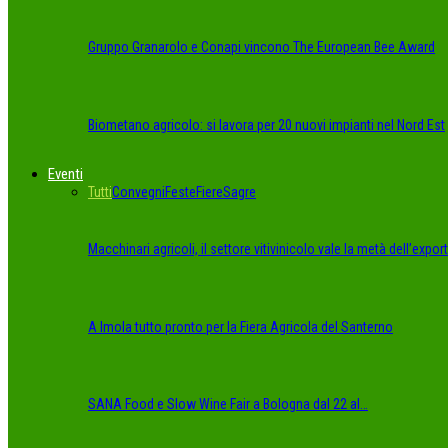
Gruppo Granarolo e Conapi vincono The European Bee Award
Biometano agricolo: si lavora per 20 nuovi impianti nel Nord Est
Eventi
Tutti
Convegni
Feste
Fiere
Sagre
Macchinari agricoli, il settore vitivinicolo vale la metà dell’export
A Imola tutto pronto per la Fiera Agricola del Santerno
SANA Food e Slow Wine Fair a Bologna dal 22 al…