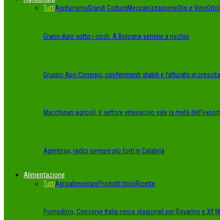
Tutti
Agriturismo
Grandi Colture
Meccanizzazione
Olio e Vino
Orto
Grano duro sotto i costi. A Bologna semine a rischio
Gruppo Apo Conerpo, conferimenti stabili e fatturato in crescit
Macchinari agricoli, il settore vitivinicolo vale la metà dell’export
Agrintesa, radici sempre più forti in Calabria
Alimentazione
Tutti
Agroalimentare
Prodotti tipici
Ricette
Pomodoro, Conserve Italia cerca stagionali per Ravarino e XII Mo