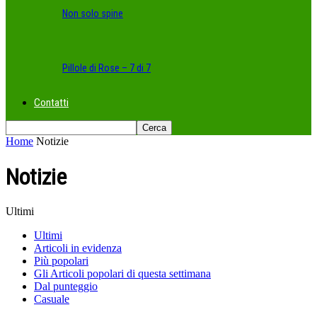
Non solo spine
Pillole di Rose – 7 di 7
Contatti
Home
Notizie
Notizie
Ultimi
Ultimi
Articoli in evidenza
Più popolari
Gli Articoli popolari di questa settimana
Dal punteggio
Casuale