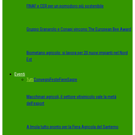
FINAF e CER per un pomodoro più sostenibile
Gruppo Granarolo e Conapi vincono The European Bee Award
Biometano agricolo: si lavora per 20 nuovi impianti nel Nord
Est
Eventi
Tutti
Convegni
Feste
Fiere
Sagre
Macchinari agricoli, il settore vitivinicolo vale la metà
dell’export
A Imola tutto pronto per la Fiera Agricola del Santerno