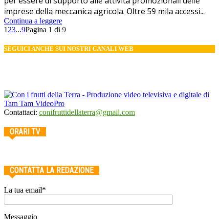
per essere di supporto alle attività promozionali delle
imprese della meccanica agricola. Oltre 59 mila accessi...
Continua a leggere
1
2
3
...
9
Pagina 1 di 9
SEGUICI ANCHE SUI NOSTRI CANALI WEB
Contattaci:
conifruttidellaterra@gmail.com
ORARI TV
CONTATTA LA REDAZIONE
La tua email*
Messaggio