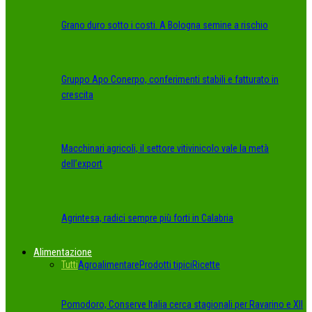
Grano duro sotto i costi. A Bologna semine a rischio
Gruppo Apo Conerpo, conferimenti stabili e fatturato in
crescita
Macchinari agricoli, il settore vitivinicolo vale la metà
dell’export
Agrintesa, radici sempre più forti in Calabria
Alimentazione
Tutti
Agroalimentare
Prodotti tipici
Ricette
Pomodoro, Conserve Italia cerca stagionali per Ravarino e XII