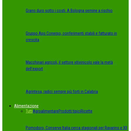
Grano duro sotto i costi. A Bologna semine a rischio
Gruppo Apo Conerpo, conferimenti stabili e fatturato in
crescita
Macchinari agricoli, il settore vitivinicolo vale la metà
dell’export
Agrintesa, radici sempre più forti in Calabria
Alimentazione
Tutti
Agroalimentare
Prodotti tipici
Ricette
Pomodoro, Conserve Italia cerca stagionali per Ravarino e XII