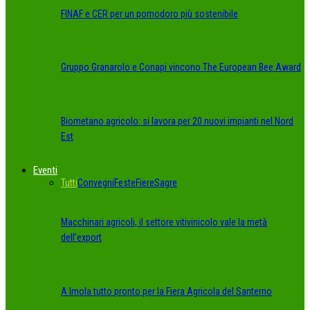
FINAF e CER per un pomodoro più sostenibile
Gruppo Granarolo e Conapi vincono The European Bee Award
Biometano agricolo: si lavora per 20 nuovi impianti nel Nord
Est
Eventi
Tutti
Convegni
Feste
Fiere
Sagre
Macchinari agricoli, il settore vitivinicolo vale la metà
dell’export
A Imola tutto pronto per la Fiera Agricola del Santerno