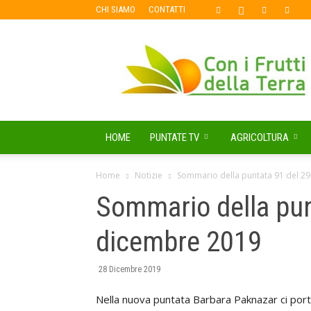
CHI SIAMO
CONTATTI
Con
i
Frutti
della
Terra
HOME
PUNTATE TV
AGRICOLTURA
Home
Notizie
Sommario della puntata 91 del 2
Sommario della pun
dicembre 2019
28 Dicembre 2019
Nella nuova puntata Barbara Paknazar ci porter