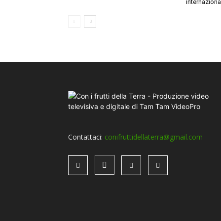
internaziona
Contattaci:
conifruttidellaterra@gmail.com