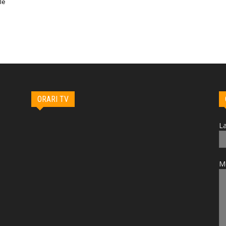
le
ORARI TV
La
M