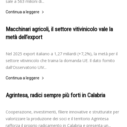
sale a 563 milioni di...
Continua a leggere
Macchinari agricoli, il settore vitivinicolo vale la
metà dell’export
-
Elisabetta Gori
12 Giugno 2026
Nel 2025 export italiano a 1,27 miliardi (+7,2%), la metà per il
settore vitivinicolo che traina la domanda UE. Il dato fornito
dall'Osservatorio UIV...
Continua a leggere
Agrintesa, radici sempre più forti in Calabria
-
Elisabetta Gori
28 Maggio 2026
Cooperazione, investimenti, filiere innovative e strutturate per
valorizzare la produzione dei soci e il territorio Agrintesa
rafforza il proprio radicamento in Calabria e presenta un...