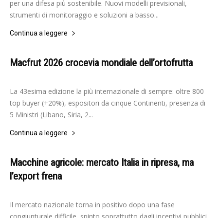
per una difesa più sostenibile. Nuovi modelli previsionali,
strumenti di monitoraggio e soluzioni a basso...
Continua a leggere
Macfrut 2026 crocevia mondiale dell’ortofrutta
-
Elisabetta Gori
20 Aprile 2026
La 43esima edizione la più internazionale di sempre: oltre 800
top buyer (+20%), espositori da cinque Continenti, presenza di
5 Ministri (Libano, Siria, 2...
Continua a leggere
Macchine agricole: mercato Italia in ripresa, ma
l’export frena
-
Elisabetta Gori
9 Febbraio 2026
Il mercato nazionale torna in positivo dopo una fase
congiunturale difficile, spinto soprattutto dagli incentivi pubblici