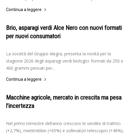
Continua a leggere
Brio, asparagi verdi Alce Nero con nuovi formati
per nuovi consumatori
-
Elisabetta Gori
7 Maggio 2026
La società del Gruppo Alegra, presenta la novità per la
stagione 2026 degli asparagi verdi biologici: formati da 250 e
400 grammi pensati per...
Continua a leggere
Macchine agricole, mercato in crescita ma pesa
l’incertezza
-
Elisabetta Gori
7 Maggio 2026
Nel primo trimestre dell’anno crescono le vendite di trattrici
(+2,7%), mietitrebbie (+65%) e sollevatori telescopici (+46%),