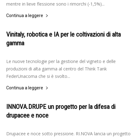
mentre in lieve flessione sono i rimorchi (-1,5%)...
Continua a leggere
Vinitaly, robotica e IA per le coltivazioni di alta
gamma
-
Elisabetta Gori
20 Aprile 2026
Le nuove tecnologie per la gestione del vigneto e delle
produzioni di alta gamma al centro del Think Tank
FederUnacoma che si è svolto...
Continua a leggere
INNOVA.DRUPE un progetto per la difesa di
drupacee e noce
-
Elisabetta Gori
20 Aprile 2026
Drupacee e noce sotto pressione. RI.NOVA lancia un progetto