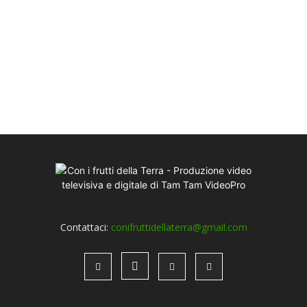
Contattaci:
conifruttidellaterra@gmail.com