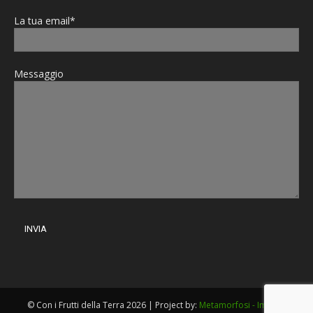
La tua email*
Messaggio
© Con i Frutti della Terra 2026 | Project by:
Metamorfosi - Imola
|