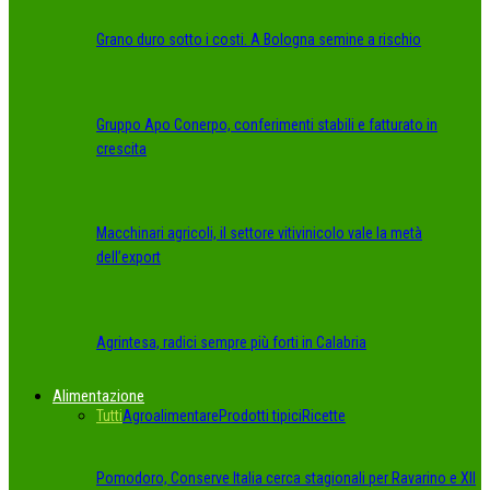
Grano duro sotto i costi. A Bologna semine a rischio
Gruppo Apo Conerpo, conferimenti stabili e fatturato in
crescita
Macchinari agricoli, il settore vitivinicolo vale la metà
dell’export
Agrintesa, radici sempre più forti in Calabria
Alimentazione
Tutti
Agroalimentare
Prodotti tipici
Ricette
Pomodoro, Conserve Italia cerca stagionali per Ravarino e XII