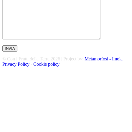
© Con i Frutti della Terra 2026 | Project by:
Metamorfosi - Imola
|
Privacy Policy
-
Cookie policy