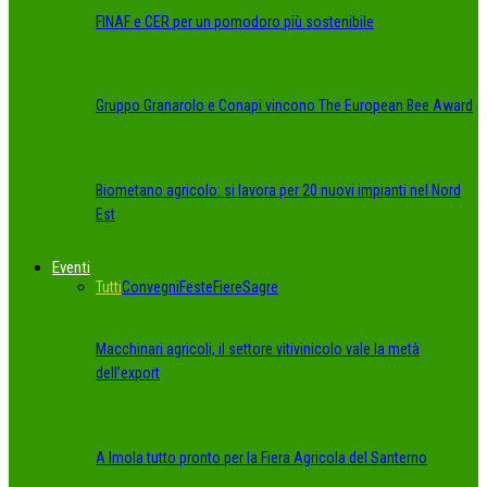
FINAF e CER per un pomodoro più sostenibile
Gruppo Granarolo e Conapi vincono The European Bee Award
Biometano agricolo: si lavora per 20 nuovi impianti nel Nord
Est
Eventi
Tutti
Convegni
Feste
Fiere
Sagre
Macchinari agricoli, il settore vitivinicolo vale la metà
dell’export
A Imola tutto pronto per la Fiera Agricola del Santerno