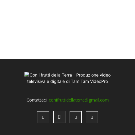
Contattaci:
conifruttidellaterra@gmail.com