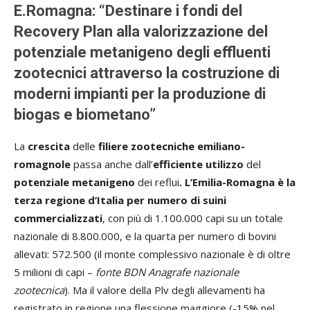
E.Romagna: “Destinare i fondi del
Recovery Plan alla valorizzazione del
potenziale metanigeno degli effluenti
zootecnici attraverso la costruzione di
moderni impianti per la produzione di
biogas e biometano”
La
crescita
delle
filiere zootecniche
emiliano-
romagnole
passa anche dall’
efficiente utilizzo
del
potenziale metanigeno
dei reflui
. L’Emilia-Romagna è la
terza regione d’Italia per numero di suini
commercializzati
, con più di 1.100.000 capi su un totale
nazionale di 8.800.000, e la quarta per numero di bovini
allevati: 572.500 (il monte complessivo nazionale è di oltre
5 milioni di capi –
fonte BDN Anagrafe nazionale
zootecnica
). Ma il valore della Plv degli allevamenti ha
registrato in regione una flessione maggiore (-15% nel