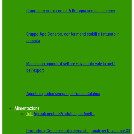
Grano duro sotto i costi. A Bologna semine a rischio
Gruppo Apo Conerpo, conferimenti stabili e fatturato in
crescita
Macchinari agricoli, il settore vitivinicolo vale la metà
dell’export
Agrintesa, radici sempre più forti in Calabria
Alimentazione
Tutti
Agroalimentare
Prodotti tipici
Ricette
Pomodoro, Conserve Italia cerca stagionali per Ravarino e XII