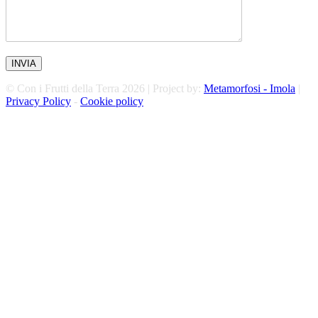
© Con i Frutti della Terra 2026 | Project by:
Metamorfosi - Imola
|
Privacy Policy
-
Cookie policy