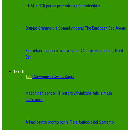
FINAF e CER per un pomodoro più sostenibile
Gruppo Granarolo e Conapi vincono The European Bee Award
Biometano agricolo: si lavora per 20 nuovi impianti nel Nord
Est
Eventi
Tutti
Convegni
Feste
Fiere
Sagre
Macchinari agricoli, il settore vitivinicolo vale la metà
dell’export
A Imola tutto pronto per la Fiera Agricola del Santerno