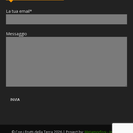
La tua email*
Messaggio
© Con i Frutti della Terra 2026 | Project by:
Metamorfosi - Imola
|