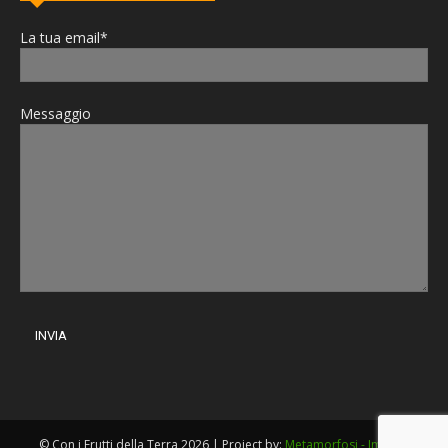
La tua email*
Messaggio
© Con i Frutti della Terra 2026 | Project by:
Metamorfosi - Imola
|