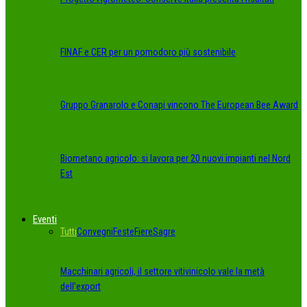
FINAF e CER per un pomodoro più sostenibile
Gruppo Granarolo e Conapi vincono The European Bee Award
Biometano agricolo: si lavora per 20 nuovi impianti nel Nord
Est
Eventi
Tutti
Convegni
Feste
Fiere
Sagre
Macchinari agricoli, il settore vitivinicolo vale la metà
dell’export