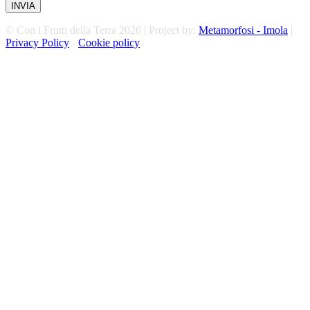
© Con i Frutti della Terra 2026 | Project by:
Metamorfosi - Imola
|
Privacy Policy
-
Cookie policy