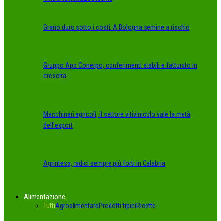
Grano duro sotto i costi. A Bologna semine a rischio
Gruppo Apo Conerpo, conferimenti stabili e fatturato in
crescita
Macchinari agricoli, il settore vitivinicolo vale la metà
dell’export
Agrintesa, radici sempre più forti in Calabria
Alimentazione
Tutti
Agroalimentare
Prodotti tipici
Ricette