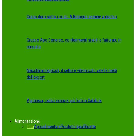
Grano duro sotto i costi. A Bologna semine a rischio
Gruppo Apo Conerpo, conferimenti stabili e fatturato in
crescita
Macchinari agricoli, il settore vitivinicolo vale la metà
dell’export
Agrintesa, radici sempre più forti in Calabria
Alimentazione
Tutti
Agroalimentare
Prodotti tipici
Ricette