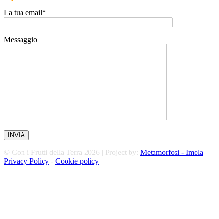
La tua email*
Messaggio
© Con i Frutti della Terra 2026 | Project by:
Metamorfosi - Imola
|
Privacy Policy
-
Cookie policy