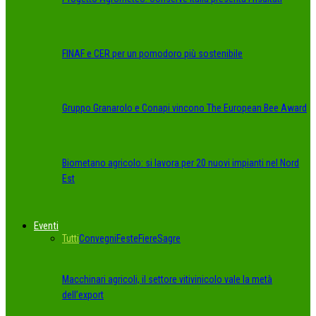
FINAF e CER per un pomodoro più sostenibile
Gruppo Granarolo e Conapi vincono The European Bee Award
Biometano agricolo: si lavora per 20 nuovi impianti nel Nord
Est
Eventi
Tutti
Convegni
Feste
Fiere
Sagre
Macchinari agricoli, il settore vitivinicolo vale la metà
dell’export