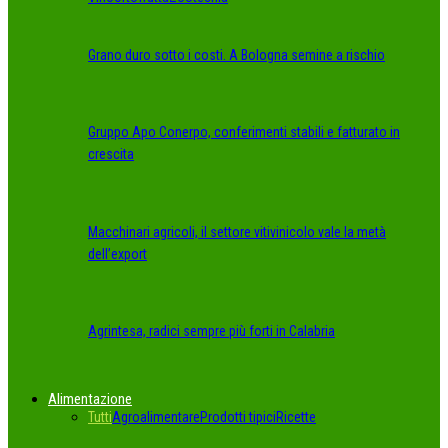
Grano duro sotto i costi. A Bologna semine a rischio
Gruppo Apo Conerpo, conferimenti stabili e fatturato in
crescita
Macchinari agricoli, il settore vitivinicolo vale la metà
dell’export
Agrintesa, radici sempre più forti in Calabria
Alimentazione
Tutti
Agroalimentare
Prodotti tipici
Ricette