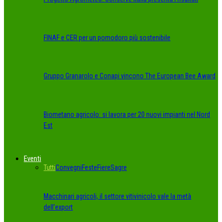
FINAF e CER per un pomodoro più sostenibile
Gruppo Granarolo e Conapi vincono The European Bee Award
Biometano agricolo: si lavora per 20 nuovi impianti nel Nord
Est
Eventi
Tutti
Convegni
Feste
Fiere
Sagre
Macchinari agricoli, il settore vitivinicolo vale la metà
dell’export