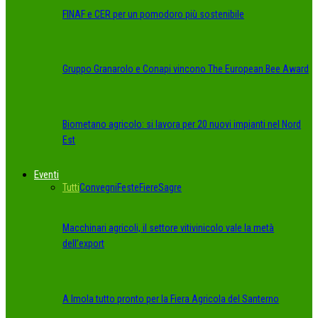
FINAF e CER per un pomodoro più sostenibile
Gruppo Granarolo e Conapi vincono The European Bee Award
Biometano agricolo: si lavora per 20 nuovi impianti nel Nord
Est
Eventi
Tutti
Convegni
Feste
Fiere
Sagre
Macchinari agricoli, il settore vitivinicolo vale la metà
dell’export
A Imola tutto pronto per la Fiera Agricola del Santerno