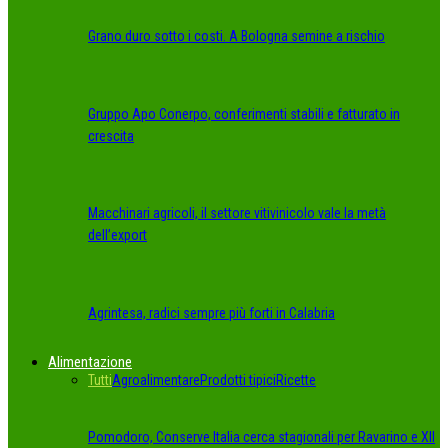
Grano duro sotto i costi. A Bologna semine a rischio
Gruppo Apo Conerpo, conferimenti stabili e fatturato in
crescita
Macchinari agricoli, il settore vitivinicolo vale la metà
dell’export
Agrintesa, radici sempre più forti in Calabria
Alimentazione
Tutti
Agroalimentare
Prodotti tipici
Ricette
Pomodoro, Conserve Italia cerca stagionali per Ravarino e XII