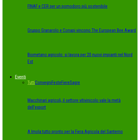
FINAF e CER per un pomodoro più sostenibile
Gruppo Granarolo e Conapi vincono The European Bee Award
Biometano agricolo: si lavora per 20 nuovi impianti nel Nord
Est
Eventi
Tutti
Convegni
Feste
Fiere
Sagre
Macchinari agricoli, il settore vitivinicolo vale la metà
dell’export
A Imola tutto pronto per la Fiera Agricola del Santerno