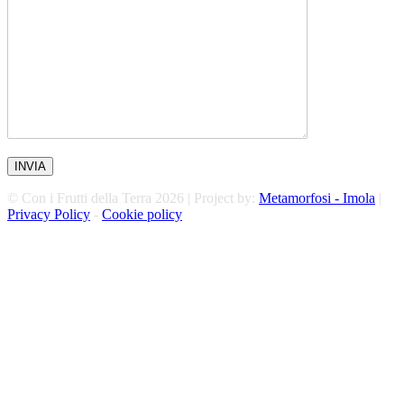
© Con i Frutti della Terra 2026 | Project by:
Metamorfosi - Imola
|
Privacy Policy
-
Cookie policy