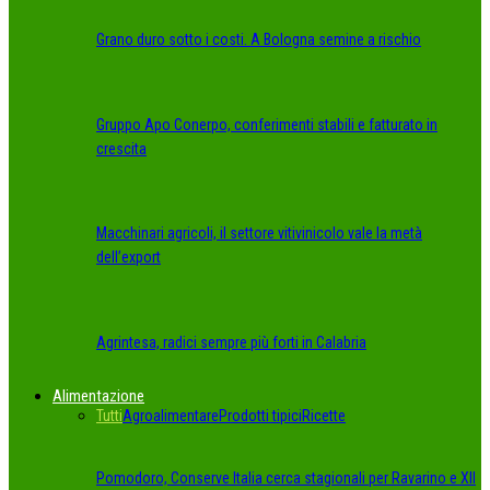
Grano duro sotto i costi. A Bologna semine a rischio
Gruppo Apo Conerpo, conferimenti stabili e fatturato in
crescita
Macchinari agricoli, il settore vitivinicolo vale la metà
dell’export
Agrintesa, radici sempre più forti in Calabria
Alimentazione
Tutti
Agroalimentare
Prodotti tipici
Ricette
Pomodoro, Conserve Italia cerca stagionali per Ravarino e XII