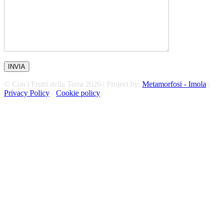
© Con i Frutti della Terra 2026 | Project by:
Metamorfosi - Imola
|
Privacy Policy
-
Cookie policy