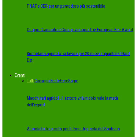
FINAF e CER per un pomodoro più sostenibile
Gruppo Granarolo e Conapi vincono The European Bee Award
Biometano agricolo: si lavora per 20 nuovi impianti nel Nord
Est
Eventi
Tutti
Convegni
Feste
Fiere
Sagre
Macchinari agricoli, il settore vitivinicolo vale la metà
dell’export
A Imola tutto pronto per la Fiera Agricola del Santerno