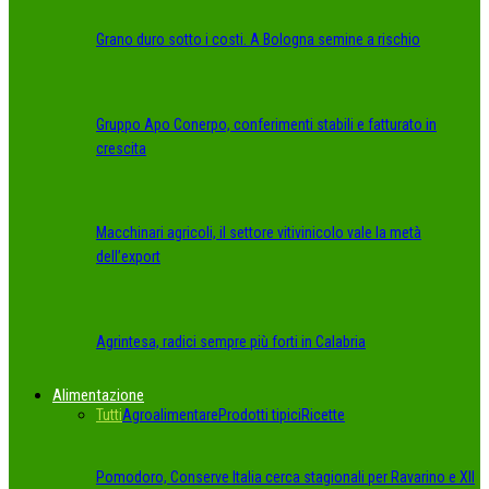
Grano duro sotto i costi. A Bologna semine a rischio
Gruppo Apo Conerpo, conferimenti stabili e fatturato in
crescita
Macchinari agricoli, il settore vitivinicolo vale la metà
dell’export
Agrintesa, radici sempre più forti in Calabria
Alimentazione
Tutti
Agroalimentare
Prodotti tipici
Ricette
Pomodoro, Conserve Italia cerca stagionali per Ravarino e XII