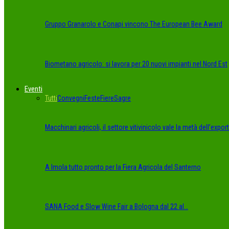
Gruppo Granarolo e Conapi vincono The European Bee Award
Biometano agricolo: si lavora per 20 nuovi impianti nel Nord Est
Eventi
Tutti
Convegni
Feste
Fiere
Sagre
Macchinari agricoli, il settore vitivinicolo vale la metà dell’export
A Imola tutto pronto per la Fiera Agricola del Santerno
SANA Food e Slow Wine Fair a Bologna dal 22 al…