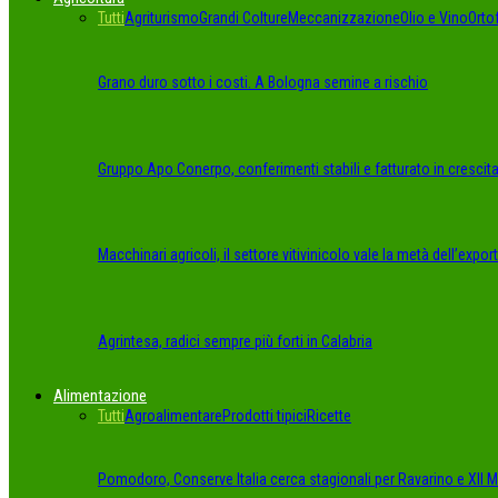
Tutti
Agriturismo
Grandi Colture
Meccanizzazione
Olio e Vino
Orto
Grano duro sotto i costi. A Bologna semine a rischio
Gruppo Apo Conerpo, conferimenti stabili e fatturato in crescit
Macchinari agricoli, il settore vitivinicolo vale la metà dell’export
Agrintesa, radici sempre più forti in Calabria
Alimentazione
Tutti
Agroalimentare
Prodotti tipici
Ricette
Pomodoro, Conserve Italia cerca stagionali per Ravarino e XII Mo