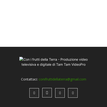
Contattaci:
conifruttidellaterra@gmail.com