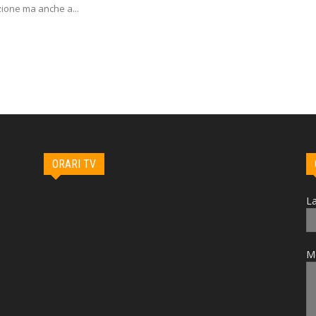
ione ma anche a...
ORARI TV
La
M