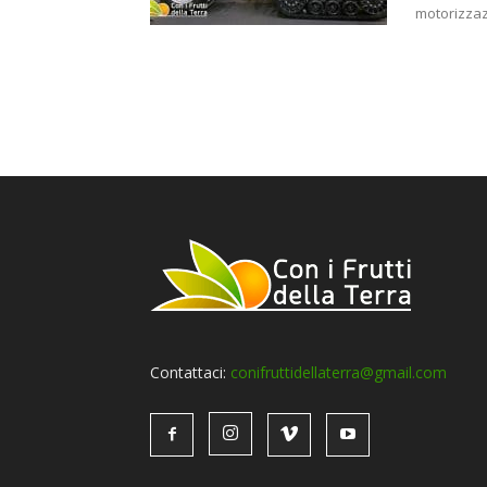
motorizzaz
Contattaci:
conifruttidellaterra@gmail.com