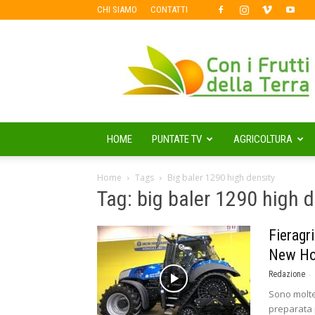
CHI SIAMO
CONTATTI
Con
i
Frutti
della
Terra
HOME
PUNTATE TV
AGRICOLTURA
Home
Tags
Big baler 1290 high density
Tag: big baler 1290 high d
Fieragr
New Ho
-
Redazione
Sono molte
preparata 