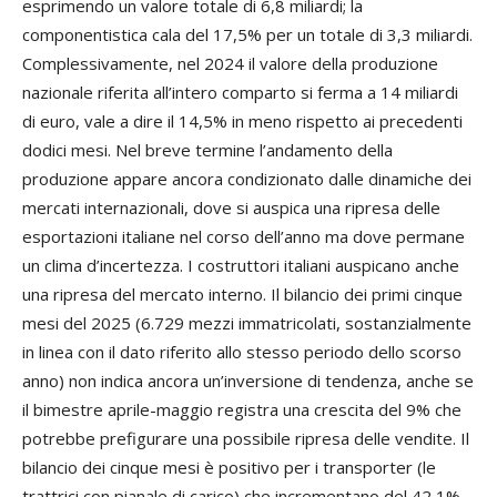
esprimendo un valore totale di 6,8 miliardi; la
componentistica cala del 17,5% per un totale di 3,3 miliardi.
Complessivamente, nel 2024 il valore della produzione
nazionale riferita all’intero comparto si ferma a 14 miliardi
di euro, vale a dire il 14,5% in meno rispetto ai precedenti
dodici mesi. Nel breve termine l’andamento della
produzione appare ancora condizionato dalle dinamiche dei
mercati internazionali, dove si auspica una ripresa delle
esportazioni italiane nel corso dell’anno ma dove permane
un clima d’incertezza. I costruttori italiani auspicano anche
una ripresa del mercato interno. Il bilancio dei primi cinque
mesi del 2025 (6.729 mezzi immatricolati, sostanzialmente
in linea con il dato riferito allo stesso periodo dello scorso
anno) non indica ancora un’inversione di tendenza, anche se
il bimestre aprile-maggio registra una crescita del 9% che
potrebbe prefigurare una possibile ripresa delle vendite. Il
bilancio dei cinque mesi è positivo per i transporter (le
trattrici con pianale di carico) che incrementano del 42,1%