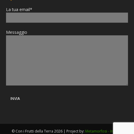
La tua email*
Messaggio
© Con i Frutti della Terra 2026 | Project by:
Metamorfosi - Imola
|