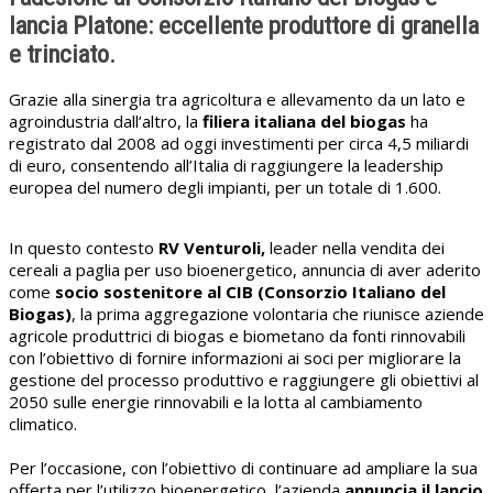
lancia Platone: eccellente produttore di granella
e trinciato.
Grazie alla sinergia tra agricoltura e allevamento da un lato e
agroindustria dall’altro, la
filiera italiana del biogas
ha
registrato dal 2008 ad oggi investimenti per circa 4,5 miliardi
di euro, consentendo all’Italia di raggiungere la leadership
europea del numero degli impianti, per un totale di 1.600.
In questo contesto
RV Venturoli,
leader nella vendita dei
cereali a paglia per uso bioenergetico, annuncia di aver aderito
come
socio sostenitore al CIB (Consorzio Italiano del
Biogas)
, la prima aggregazione volontaria che riunisce aziende
agricole produttrici di biogas e biometano da fonti rinnovabili
con l’obiettivo di fornire informazioni ai soci per migliorare la
gestione del processo produttivo e raggiungere gli obiettivi al
2050 sulle energie rinnovabili e la lotta al cambiamento
climatico.
Per l’occasione, con l’obiettivo di continuare ad ampliare la sua
offerta per l’utilizzo bioenergetico, l’azienda
annuncia il lancio