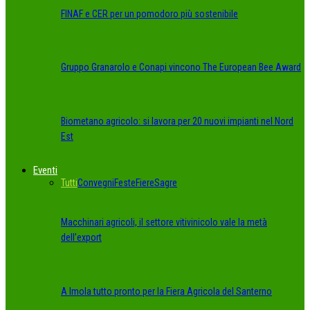
FINAF e CER per un pomodoro più sostenibile
Gruppo Granarolo e Conapi vincono The European Bee Award
Biometano agricolo: si lavora per 20 nuovi impianti nel Nord
Est
Eventi
Tutti
Convegni
Feste
Fiere
Sagre
Macchinari agricoli, il settore vitivinicolo vale la metà
dell’export
A Imola tutto pronto per la Fiera Agricola del Santerno