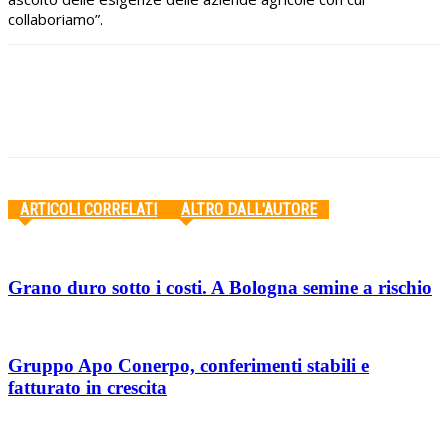
collaboriamo”.
Facebook
Twitter
Pinterest
WhatsApp
ARTICOLI CORRELATI
ALTRO DALL'AUTORE
Grano duro sotto i costi. A Bologna semine a rischio
Gruppo Apo Conerpo, conferimenti stabili e
fatturato in crescita