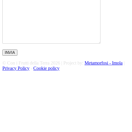
© Con i Frutti della Terra 2026 | Project by:
Metamorfosi - Imola
|
Privacy Policy
-
Cookie policy