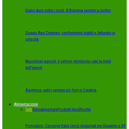
Grano duro sotto i costi. A Bologna semine a rischio
Gruppo Apo Conerpo, conferimenti stabili e fatturato in
crescita
Macchinari agricoli, il settore vitivinicolo vale la metà
dell’export
Agrintesa, radici sempre più forti in Calabria
Alimentazione
Tutti
Agroalimentare
Prodotti tipici
Ricette
Pomodoro, Conserve Italia cerca stagionali per Ravarino e XII