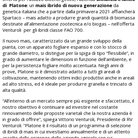
di Platone
: un
mais ibrido di nuova generazione
da
genetica italiana che a partire dalla primavera 2021 affiancherà
Spartaco – mais adatto a produrre grandi quantità di biomassa
destinate all’alimentazione zootecnica e/o biogas – nell’offerta
Venturoli per gli ibridi classe FAO 700.
Il nuovo mais, caratterizzato da un grande sviluppo della
pianta, con un apparato fogliare espanso e con lo stocco di
grande diametro, si distingue per la spiga di tipo “flessibile”, in
grado di aumentare le dimensioni in funzione dell’ambiente, e
per la persistenza fogliare molto accentuata. Negli anni di
prove, Platone si è dimostrato adatto a tutti gli areali di
coltivazione, mantenendo ottimi indici produttivi anche in areali
ad alto stress, ed è ideale per produrre granella e trinciato di
alta qualità.
“All’interno di un mercato sempre più esigente e sfaccettato, il
nostro obiettivo è continuare ad investire nel costante
rinnovamento delle proposte varietali che la nostra azienda è
in grado di offrire”, spiega Vittorio Venturoli, Presidente di RV
Venturoli. “Platone è il risultato di un programma di selezione
di ibridi di mais in cui investiamo annualmente e di un attento
ascolto delle esigenze delle aziende agricole con cui