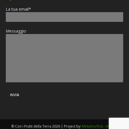
La tua email*
Messaggio
© Con i Frutti della Terra 2026 | Project by:
Metamorfosi - Imola
|