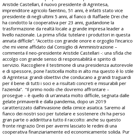
Aristide Castellari, il nuovo presidente di Agrintesa,
imprenditore agricolo faentino, 51 anni, è infatti stato vice
presidente di negli ultimi 5 anni, al fianco di Raffaele Drei che
ha condotto la cooperativa per 23 anni, guidandone la
trasformazione da realtà locale a grande impresa leader a
livello nazionale. La prima sfida: tutelare i produttori in questa
annata difficile”. “Accetto con grande onore e orgoglio l’incarico
che mi viene affidato dal Consiglio di Amministrazione –
commenta il neo-presidente Aristide Castellari -: una sfida che
accolgo con grande senso di responsabilità e spirito di
servizio. Raccogliere il testimone di una presidenza autorevole
e di spessore, pone l’asticella molto in alto ma questo è lo stile
di Agrintesa: grandi obiettivi che conducano a grandi traguardi
per il bene di tutti i soci e a risultati concreti e misurabili per
l’azienda”. “Il primo nodo che dovremo affrontare –
prosegue – è quello di un’annata molto difficile, segnata dalle
gelate primaverili e dalla pandemia, dopo un 2019
caratterizzato dall’invasione della cimice asiatica. Saremo al
fianco dei nostri soci per tutelare e sostenere chi ha perso
gran parte o addirittura tutto il raccolto: anche su questo
fronte ringrazio Drei per avermi lasciato le redini di una
cooperativa finanziariamente ed economicamente solida. Pur