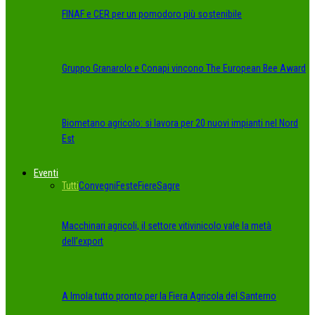
FINAF e CER per un pomodoro più sostenibile
Gruppo Granarolo e Conapi vincono The European Bee Award
Biometano agricolo: si lavora per 20 nuovi impianti nel Nord
Est
Eventi
Tutti
Convegni
Feste
Fiere
Sagre
Macchinari agricoli, il settore vitivinicolo vale la metà
dell’export
A Imola tutto pronto per la Fiera Agricola del Santerno