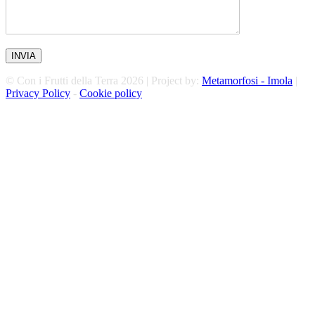
© Con i Frutti della Terra 2026 | Project by:
Metamorfosi - Imola
|
Privacy Policy
-
Cookie policy