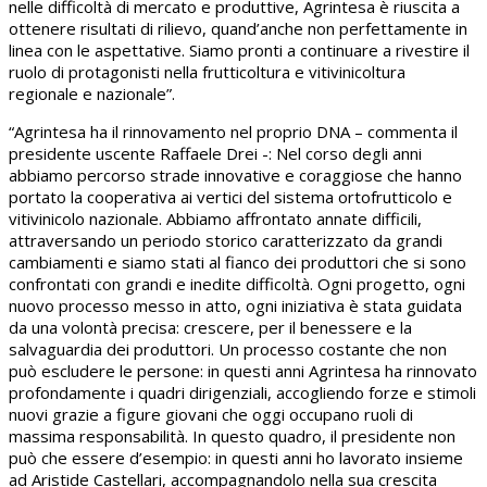
nelle difficoltà di mercato e produttive, Agrintesa è riuscita a
ottenere risultati di rilievo, quand’anche non perfettamente in
linea con le aspettative. Siamo pronti a continuare a rivestire il
ruolo di protagonisti nella frutticoltura e vitivinicoltura
regionale e nazionale”.
“Agrintesa ha il rinnovamento nel proprio DNA – commenta il
presidente uscente Raffaele Drei -: Nel corso degli anni
abbiamo percorso strade innovative e coraggiose che hanno
portato la cooperativa ai vertici del sistema ortofrutticolo e
vitivinicolo nazionale. Abbiamo affrontato annate difficili,
attraversando un periodo storico caratterizzato da grandi
cambiamenti e siamo stati al fianco dei produttori che si sono
confrontati con grandi e inedite difficoltà. Ogni progetto, ogni
nuovo processo messo in atto, ogni iniziativa è stata guidata
da una volontà precisa: crescere, per il benessere e la
salvaguardia dei produttori. Un processo costante che non
può escludere le persone: in questi anni Agrintesa ha rinnovato
profondamente i quadri dirigenziali, accogliendo forze e stimoli
nuovi grazie a figure giovani che oggi occupano ruoli di
massima responsabilità. In questo quadro, il presidente non
può che essere d’esempio: in questi anni ho lavorato insieme
ad Aristide Castellari, accompagnandolo nella sua crescita