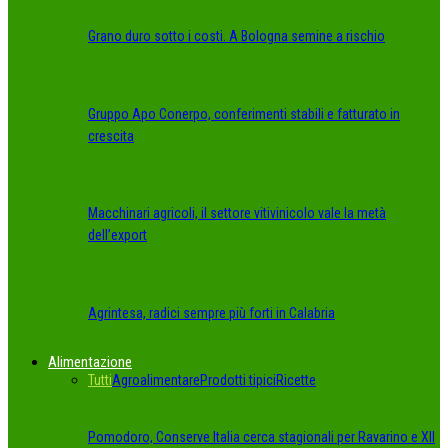
Grano duro sotto i costi. A Bologna semine a rischio
Gruppo Apo Conerpo, conferimenti stabili e fatturato in
crescita
Macchinari agricoli, il settore vitivinicolo vale la metà
dell’export
Agrintesa, radici sempre più forti in Calabria
Alimentazione
Tutti
Agroalimentare
Prodotti tipici
Ricette
Pomodoro, Conserve Italia cerca stagionali per Ravarino e XII