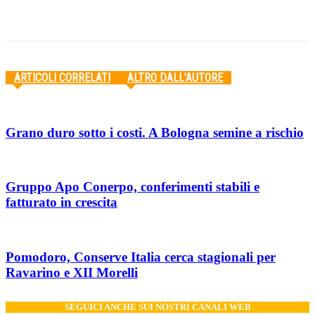
Facebook
Twitter
Pinterest
WhatsApp
ARTICOLI CORRELATI
ALTRO DALL'AUTORE
Grano duro sotto i costi. A Bologna semine a rischio
Gruppo Apo Conerpo, conferimenti stabili e
fatturato in crescita
Pomodoro, Conserve Italia cerca stagionali per
Ravarino e XII Morelli
SEGUICI ANCHE SUI NOSTRI CANALI WEB