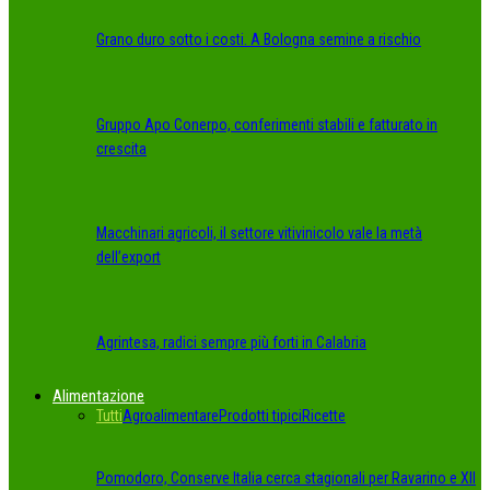
Grano duro sotto i costi. A Bologna semine a rischio
Gruppo Apo Conerpo, conferimenti stabili e fatturato in
crescita
Macchinari agricoli, il settore vitivinicolo vale la metà
dell’export
Agrintesa, radici sempre più forti in Calabria
Alimentazione
Tutti
Agroalimentare
Prodotti tipici
Ricette
Pomodoro, Conserve Italia cerca stagionali per Ravarino e XII