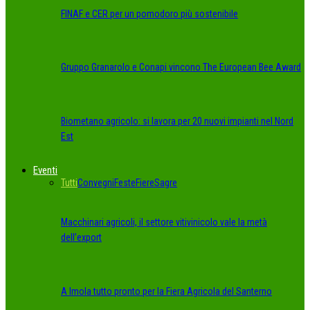
FINAF e CER per un pomodoro più sostenibile
Gruppo Granarolo e Conapi vincono The European Bee Award
Biometano agricolo: si lavora per 20 nuovi impianti nel Nord
Est
Eventi
Tutti
Convegni
Feste
Fiere
Sagre
Macchinari agricoli, il settore vitivinicolo vale la metà
dell’export
A Imola tutto pronto per la Fiera Agricola del Santerno