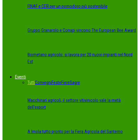
FINAF e CER per un pomodoro più sostenibile
Gruppo Granarolo e Conapi vincono The European Bee Award
Biometano agricolo: si lavora per 20 nuovi impianti nel Nord
Est
Eventi
Tutti
Convegni
Feste
Fiere
Sagre
Macchinari agricoli, il settore vitivinicolo vale la metà
dell’export
A Imola tutto pronto per la Fiera Agricola del Santerno