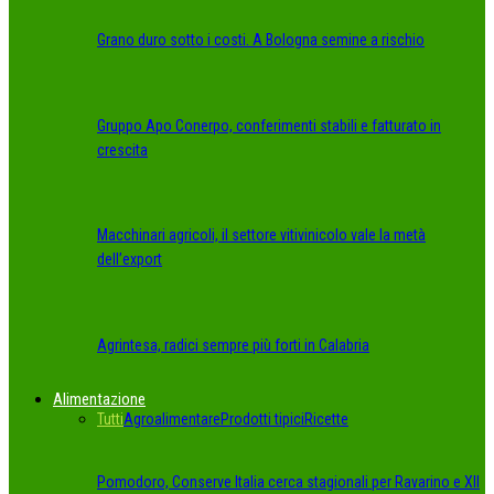
Grano duro sotto i costi. A Bologna semine a rischio
Gruppo Apo Conerpo, conferimenti stabili e fatturato in
crescita
Macchinari agricoli, il settore vitivinicolo vale la metà
dell’export
Agrintesa, radici sempre più forti in Calabria
Alimentazione
Tutti
Agroalimentare
Prodotti tipici
Ricette
Pomodoro, Conserve Italia cerca stagionali per Ravarino e XII