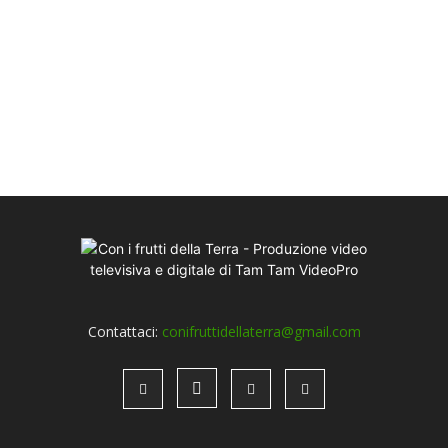
Contattaci:
conifruttidellaterra@gmail.com