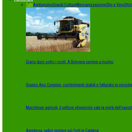
Tutti
Agriturismo
Grandi Colture
Meccanizzazione
Olio e Vino
Orto
Grano duro sotto i costi. A Bologna semine a rischio
Gruppo Apo Conerpo, conferimenti stabili e fatturato in crescit
Macchinari agricoli, il settore vitivinicolo vale la metà dell’export
Agrintesa, radici sempre più forti in Calabria