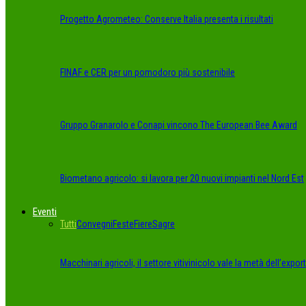
Progetto Agrometeo: Conserve Italia presenta i risultati
FINAF e CER per un pomodoro più sostenibile
Gruppo Granarolo e Conapi vincono The European Bee Award
Biometano agricolo: si lavora per 20 nuovi impianti nel Nord Est
Eventi
Tutti
Convegni
Feste
Fiere
Sagre
Macchinari agricoli, il settore vitivinicolo vale la metà dell’export