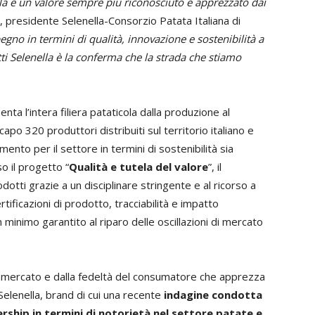
la è un valore sempre più riconosciuto e apprezzato dai
, presidente Selenella-Consorzio Patata Italiana di
egno in termini di qualità, innovazione e sostenibilità a
ti Selenella è la conferma che la strada che stiamo
nta l’intera filiera pataticola dalla produzione al
po 320 produttori distribuiti sul territorio italiano e
mento per il settore in termini di sostenibilità sia
o il progetto “
Qualità e tutela del valore
”, il
odotti grazie a un disciplinare stringente e al ricorso a
rtificazioni di prodotto, tracciabilità e impatto
 minimo garantito al riparo delle oscillazioni di mercato
l mercato e dalla fedeltà del consumatore che apprezza
 Selenella, brand di cui una recente
indagine condotta
rship in termini di notorietà nel settore patate e