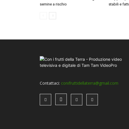
semine a rischio
stabili e fat
Contattaci:
conifruttidellaterra@gmail.com