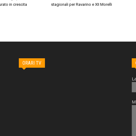
turato in crescita
stagionali per Ravarino e XII Morelli
ORARI TV
La
M