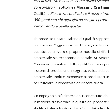
eccellenza 100% italiana come quella Selenel
consumatori
– sottolinea
Massimo
Cristiani
Qualità –
. Riuscire a condividere il nostro imp
360 gradi con chi ogni giorno sceglie i prodot
percorrendo è quella giusta
».
Il Consorzio Patata Italiana di Qualità rapprese
commercio. Oggi annovera 10 soci, cui fanno ca
costituisce un vero e proprio modello di riferi
ambientale sia economica e sociale. Attravers
Consorzio garantisce l’alta qualità dei suoi pr
sistemi di produzione integrata, validati da ce
ambientale. Inoltre, riconosce ai produttori un
per tutelare la redditività dell’intera filiera.
Un impegno a più dimensioni riconosciuto da
in maniera trasversale la qualità dei prodotti
da Nextplora
ha decretato l’
assoluta leade