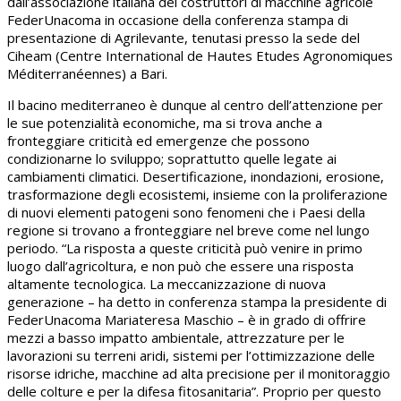
dall’associazione italiana dei costruttori di macchine agricole
FederUnacoma in occasione della conferenza stampa di
presentazione di Agrilevante, tenutasi presso la sede del
Ciheam (Centre International de Hautes Etudes Agronomiques
Méditerranéennes) a Bari.
Il bacino mediterraneo è dunque al centro dell’attenzione per
le sue potenzialità economiche, ma si trova anche a
fronteggiare criticità ed emergenze che possono
condizionarne lo sviluppo; soprattutto quelle legate ai
cambiamenti climatici. Desertificazione, inondazioni, erosione,
trasformazione degli ecosistemi, insieme con la proliferazione
di nuovi elementi patogeni sono fenomeni che i Paesi della
regione si trovano a fronteggiare nel breve come nel lungo
periodo. “La risposta a queste criticità può venire in primo
luogo dall’agricoltura, e non può che essere una risposta
altamente tecnologica. La meccanizzazione di nuova
generazione – ha detto in conferenza stampa la presidente di
FederUnacoma Mariateresa Maschio – è in grado di offrire
mezzi a basso impatto ambientale, attrezzature per le
lavorazioni su terreni aridi, sistemi per l’ottimizzazione delle
risorse idriche, macchine ad alta precisione per il monitoraggio
delle colture e per la difesa fitosanitaria”. Proprio per questo