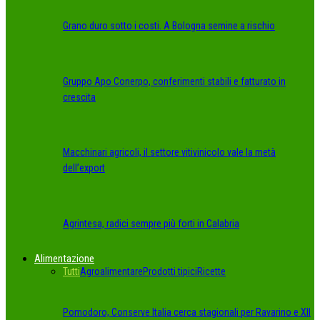
Grano duro sotto i costi. A Bologna semine a rischio
Gruppo Apo Conerpo, conferimenti stabili e fatturato in
crescita
Macchinari agricoli, il settore vitivinicolo vale la metà
dell’export
Agrintesa, radici sempre più forti in Calabria
Alimentazione
Tutti
Agroalimentare
Prodotti tipici
Ricette
Pomodoro, Conserve Italia cerca stagionali per Ravarino e XII