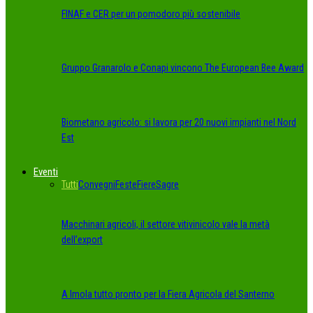
FINAF e CER per un pomodoro più sostenibile
Gruppo Granarolo e Conapi vincono The European Bee Award
Biometano agricolo: si lavora per 20 nuovi impianti nel Nord
Est
Eventi
Tutti
Convegni
Feste
Fiere
Sagre
Macchinari agricoli, il settore vitivinicolo vale la metà
dell’export
A Imola tutto pronto per la Fiera Agricola del Santerno