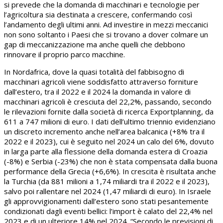
si prevede che la domanda di macchinari e tecnologie per
l’agricoltura sia destinata a crescere, confermando così
l’andamento degli ultimi anni. Ad investire in mezzi meccanici
non sono soltanto i Paesi che si trovano a dover colmare un
gap di meccanizzazione ma anche quelli che debbono
rinnovare il proprio parco macchine.
In Nordafrica, dove la quasi totalità del fabbisogno di
macchinari agricoli viene soddisfatto attraverso forniture
dall’estero, tra il 2022 e il 2024 la domanda in valore di
macchinari agricoli è cresciuta del 22,2%, passando, secondo
le rilevazioni fornite dalla società di ricerca Exportplanning, da
611 a 747 milioni di euro. I dati dell’ultimo triennio evidenziano
un discreto incremento anche nell’area balcanica (+8% tra il
2022 e il 2023), cui è seguito nel 2024 un calo del 6%, dovuto
in larga parte alla flessione della domanda estera di Croazia
(-8%) e Serbia (-23%) che non è stata compensata dalla buona
performance della Grecia (+6,6%). In crescita è risultata anche
la Turchia (da 881 milioni a 1,74 miliardi tra il 2022 e il 2023),
salvo poi rallentare nel 2024 (1,47 miliardi di euro). In Israele
gli approvvigionamenti dall’estero sono stati pesantemente
condizionati dagli eventi bellici: l’import è calato del 22,4% nel
2023 e di un ulteriore 14% nel 2024. “Secondo le previsioni di