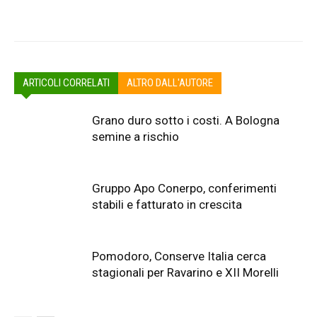
Facebook
Twitter
Pinterest
Wha
ARTICOLI CORRELATI
ALTRO DALL'AUTORE
Grano duro sotto i costi. A Bologna
semine a rischio
Gruppo Apo Conerpo, conferimenti
stabili e fatturato in crescita
Pomodoro, Conserve Italia cerca
stagionali per Ravarino e XII Morelli