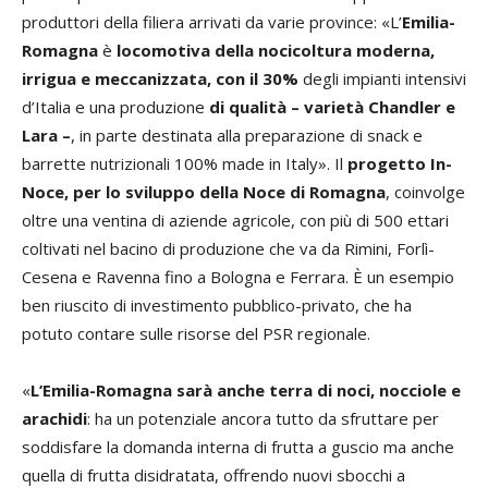
produttori della filiera arrivati da varie province: «L’
Emilia-
Romagna
è
locomotiva
della nocicoltura moderna,
irrigua e meccanizzata, con il 30%
degli impianti intensivi
d’Italia e una produzione
di qualità – varietà Chandler e
Lara –
, in parte destinata alla preparazione di snack e
barrette nutrizionali 100% made in Italy». Il
progetto In-
Noce, per lo sviluppo della Noce di Romagna
, coinvolge
oltre una ventina di aziende agricole, con più di 500 ettari
coltivati nel bacino di produzione che va da Rimini, Forlì-
Cesena e Ravenna fino a Bologna e Ferrara. È un esempio
ben riuscito di investimento pubblico-privato, che ha
potuto contare sulle risorse del PSR regionale.
«
L’Emilia-Romagna sarà anche terra di noci, nocciole e
arachidi
: ha un potenziale ancora tutto da sfruttare per
soddisfare la domanda interna di frutta a guscio ma anche
quella di frutta disidratata, offrendo nuovi sbocchi a