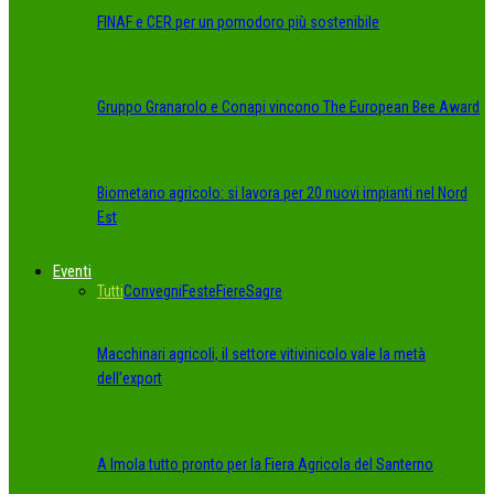
FINAF e CER per un pomodoro più sostenibile
Gruppo Granarolo e Conapi vincono The European Bee Award
Biometano agricolo: si lavora per 20 nuovi impianti nel Nord
Est
Eventi
Tutti
Convegni
Feste
Fiere
Sagre
Macchinari agricoli, il settore vitivinicolo vale la metà
dell’export
A Imola tutto pronto per la Fiera Agricola del Santerno