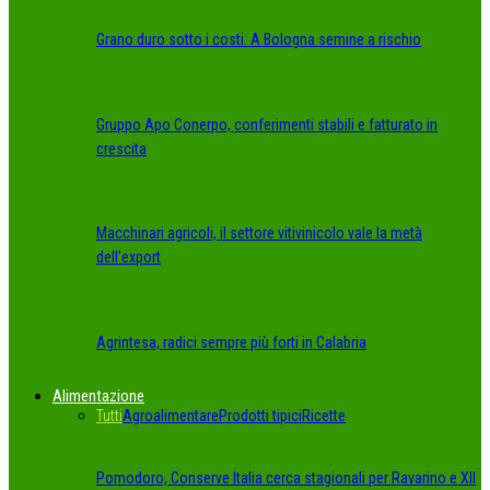
Grano duro sotto i costi. A Bologna semine a rischio
Gruppo Apo Conerpo, conferimenti stabili e fatturato in
crescita
Macchinari agricoli, il settore vitivinicolo vale la metà
dell’export
Agrintesa, radici sempre più forti in Calabria
Alimentazione
Tutti
Agroalimentare
Prodotti tipici
Ricette
Pomodoro, Conserve Italia cerca stagionali per Ravarino e XII