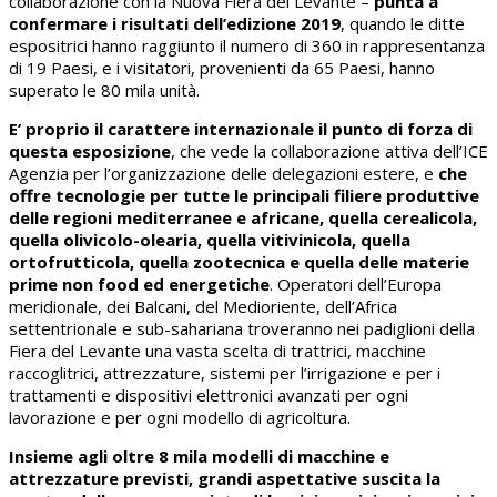
collaborazione con la Nuova Fiera del Levante –
punta a
confermare i risultati dell’edizione 2019
, quando le ditte
espositrici hanno raggiunto il numero di 360 in rappresentanza
di 19 Paesi, e i visitatori, provenienti da 65 Paesi, hanno
superato le 80 mila unità.
E’ proprio il carattere internazionale il punto di forza di
questa esposizione
, che vede la collaborazione attiva dell’ICE
Agenzia per l’organizzazione delle delegazioni estere, e
che
offre tecnologie per tutte le principali filiere produttive
delle regioni mediterranee e africane, quella cerealicola,
quella olivicolo-olearia, quella vitivinicola, quella
ortofrutticola, quella zootecnica e quella delle materie
prime non food ed energetiche
. Operatori dell’Europa
meridionale, dei Balcani, del Medioriente, dell’Africa
settentrionale e sub-sahariana troveranno nei padiglioni della
Fiera del Levante una vasta scelta di trattrici, macchine
raccoglitrici, attrezzature, sistemi per l’irrigazione e per i
trattamenti e dispositivi elettronici avanzati per ogni
lavorazione e per ogni modello di agricoltura.
Insieme agli oltre 8 mila modelli di macchine e
attrezzature previsti, grandi aspettative suscita la