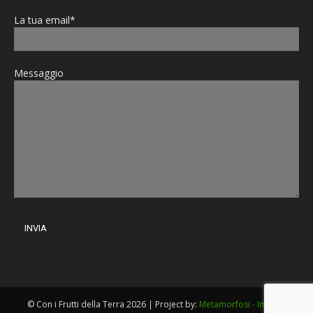
La tua email*
Messaggio
© Con i Frutti della Terra 2026 | Project by:
Metamorfosi - Imola
|