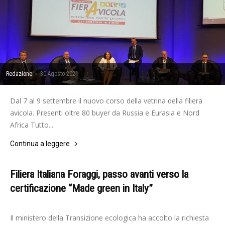
-
Redazione
30 Agosto 2021
Dal 7 al 9 settembre il nuovo corso della vetrina della filiera
avicola. Presenti oltre 80 buyer da Russia e Eurasia e Nord
Africa Tutto...
Continua a leggere
Filiera Italiana Foraggi, passo avanti verso la
certificazione “Made green in Italy”
-
Redazione
17 Ottobre 2022
Il ministero della Transizione ecologica ha accolto la richiesta