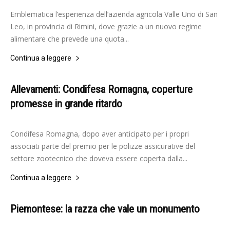
Emblematica l’esperienza dell’azienda agricola Valle Uno di San
Leo, in provincia di Rimini, dove grazie a un nuovo regime
alimentare che prevede una quota...
Continua a leggere
Allevamenti: Condifesa Romagna, coperture
promesse in grande ritardo
-
Elisabetta Gori
3 Luglio 2024
Condifesa Romagna, dopo aver anticipato per i propri
associati parte del premio per le polizze assicurative del
settore zootecnico che doveva essere coperta dalla...
Continua a leggere
Piemontese: la razza che vale un monumento
-
Redazione
2 Marzo 2021