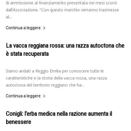
di ammissione al finanziamento presentata nei mesi scorsi
dall’Associazione. “Con questo marchio verranno trasmesse
al...
Continua a leggere
La vacca reggiana rossa: una razza autoctona che
è stata recuperata
-
Redazione
8 Ottobre 2020
Siamo andati a Reggio Emilia per conoscere tutte le
caratteristiche e la storia della vacca rossa, una razza
autoctona del territorio reggiano che ha...
Continua a leggere
Conigli: l’erba medica nella razione aumenta il
benessere
-
Redazione
10 Gennaio 2022